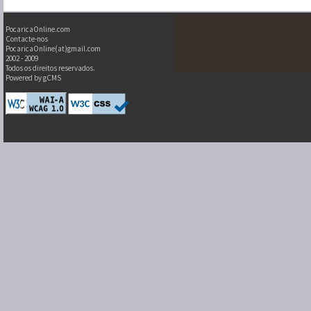
PocaricaOnline.com
Contacte-nos
PocaricaOnline(at)gmail.com
2002 - 2009
Todos os direitos reservados.
Powered by gCMS