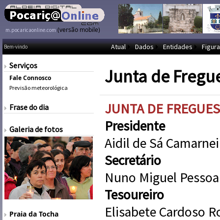
(versão mobile)
m.pocaricaonline.com
Atual
Dados
Entidades
Figura
Bem-vindo
Serviços
Junta de Fregu
Fale Connosco
Previsão meteorológica
JUNTA DE FREGUES
Frase do dia
Presidente
Galeria de fotos
Aidil de Sá Camarne
Secretário
Nuno Miguel Pessoa 
Tesoureiro
Elisabete Cardoso R
Praia da Tocha