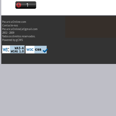
PocaricaOnline.com
Contacte-nos
PocaricaOnline(at)gmail.com
2002 - 2009
Todos os direitos reservados.
Powered by gCMS