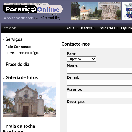
(versão mobile)
m.pocaricaonline.com
Atual
Dados
Entidades
Figura
Bem-vindo
Serviços
Contacte-nos
Fale Connosco
Previsão meteorológica
Para:
Frase do dia
Nome:
Galeria de fotos
E-mail:
Assunto:
Descrição:
Praia da Tocha
Beachcam