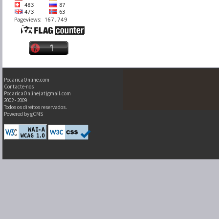
PocaricaOnline.com
Contacte-nos
PocaricaOnline(at)gmail.com
2002 - 2009
Todos os direitos reservados.
Powered by gCMS