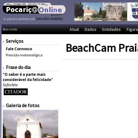
(versão mobile)
m.pocaricaonline.com
Atual
Dados
Entidades
Figura
Bem-vindo
Serviços
BeachCam Prai
Fale Connosco
Previsão meteorológica
Frase do dia
"O saber é a parte mais
considerável da felicidade"
Sofocleto
Galeria de fotos