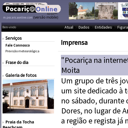
(versão mobile)
m.pocaricaonline.com
Atual
Dados
Entidades
Figura
Bem-vindo
Serviços
Imprensa
Fale Connosco
Previsão meteorológica
"Pocariça na interne
Frase do dia
Moita
Galeria de fotos
Um grupo de três jov
um site dedicado à 
no sábado, durante 
Dores, no lugar de Ar
a região e regista já
Praia da Tocha
Beachcam