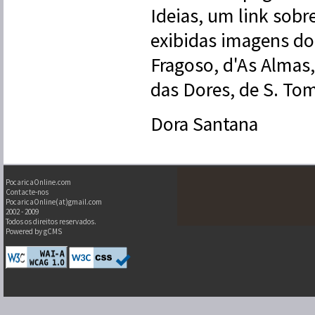
Ideias, um link sobr
exibidas imagens do
Fragoso, d'As Almas
das Dores, de S. Tom
Dora Santana
PocaricaOnline.com
Contacte-nos
PocaricaOnline(at)gmail.com
2002 - 2009
Todos os direitos reservados.
Powered by gCMS