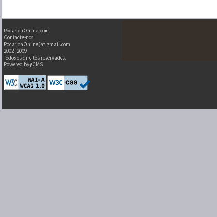
PocaricaOnline.com
Contacte-nos
PocaricaOnline(at)gmail.com
2002 - 2009
Todos os direitos reservados.
Powered by gCMS