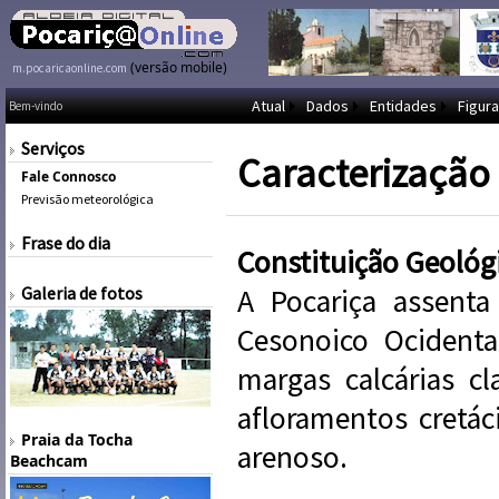
(versão mobile)
m.pocaricaonline.com
Atual
Dados
Entidades
Figura
Bem-vindo
Serviços
Caracterização
Fale Connosco
Previsão meteorológica
Frase do dia
Constituição Geológ
Galeria de fotos
A Pocariça assenta
Cesonoico Ocidenta
margas calcárias c
afloramentos cretáci
Praia da Tocha
arenoso.
Beachcam