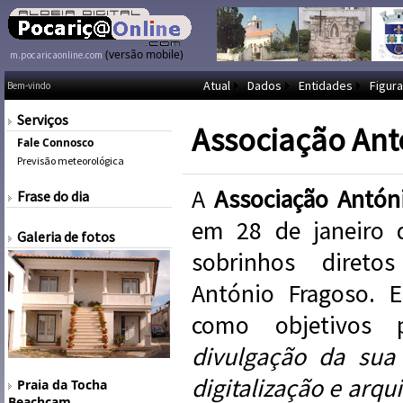
(versão mobile)
m.pocaricaonline.com
Atual
Dados
Entidades
Figura
Bem-vindo
Serviços
Associação Ant
Fale Connosco
Previsão meteorológica
A
Associação Antón
Frase do dia
em 28 de janeiro d
Galeria de fotos
sobrinhos direto
António Fragoso. E
como objetivos
divulgação da sua 
digitalização e arqu
Praia da Tocha
Beachcam