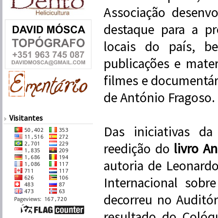
Associação desenv
destaque para a pr
locais do país, b
publicações e mate
filmes e documentár
de António Fragoso.
Visitantes
Das iniciativas d
reedição do
livro A
autoria de Leonard
Internacional sobre
decorreu no Auditó
resultado do Colóq