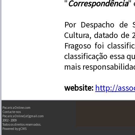
"
Correspondência
" 
Por Despacho de S
Cultura, datado de 
Fragoso foi classifi
classificação essa q
mais responsabilida
website:
http://asso
PocaricaOnline.com
Contacte-nos
PocaricaOnline(at)gmail.com
2002 - 2009
Todos os direitos reservados.
Powered by gCMS