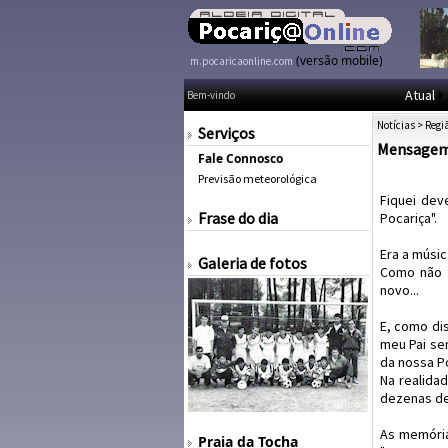
(versão mobile)
m.pocaricaonline.com
Atual
Bem-vindo
Notícias
>
Regi
Serviços
Mensagem 
Fale Connosco
Previsão meteorológica
Fiquei dev
Frase do dia
Pocariça".
Era a músi
Galeria de fotos
Como não t
novo...
E, como di
meu Pai se
da nossa Po
Na realida
dezenas de
As memória
Praia da Tocha