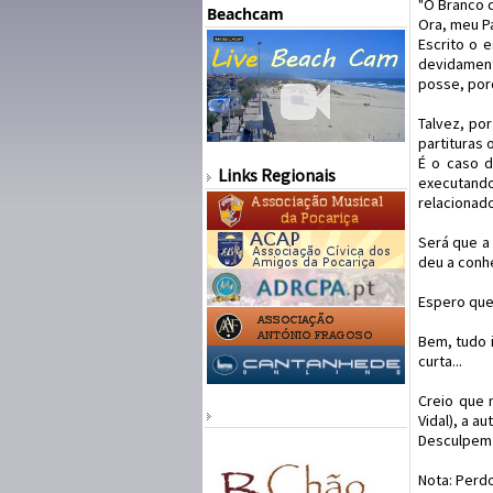
"O Branco 
Beachcam
Ora, meu P
Escrito o e
devidament
posse, porq
Talvez, por
partituras 
É o caso 
Links Regionais
executando
relacionad
Será que a
deu a conhe
Espero que
Bem, tudo 
curta...
Creio que 
Vidal), a a
Desculpem 
Nota: Perd