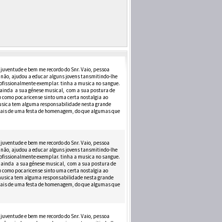
uventude e bem me recordo do Snr. Vaio, pessoa
não, ajudou a educar alguns jovens tansmitindo-lhe
rofissionalmente exemplar. tinha a musica no sangue.
 ainda a sua génese musical, com a sua postura de
u como pocaricense sinto uma certa nostalgia ao
musica tem alguma responsabilidade nesta grande
e mais de uma festa de homenagem, do que algumas que
uventude e bem me recordo do Snr. Vaio, pessoa
não, ajudou a educar alguns jovens tansmitindo-lhe
rofissionalmente exemplar. tinha a musica no sangue.
i ainda a sua génese musical, com a sua postura de
u como pocaricense sinto uma certa nostalgia ao
 musica tem alguma responsabilidade nesta grande
e mais de uma festa de homenagem, do que algumas que
uventude e bem me recordo do Snr. Vaio, pessoa