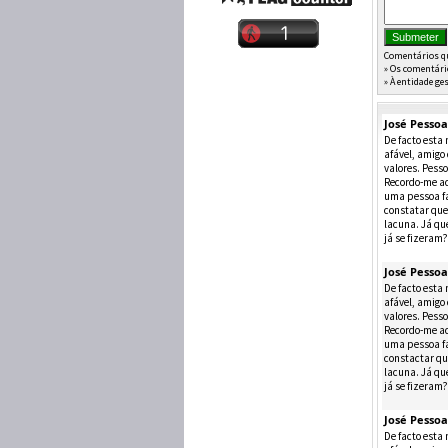
Comentários qu
» Os comentári
» À entidade ge
José Pessoa
De facto esta
afável, amigo
valores. Pess
Recordo-me aq
uma pessoa fa
constatar que
lacuna. Já qu
já se fizeram?
José Pessoa
De facto esta
afável, amigo
valores. Pess
Recordo-me aq
uma pessoa fa
constactar qu
lacuna. Já qu
já se fizeram?
José Pessoa
De facto esta