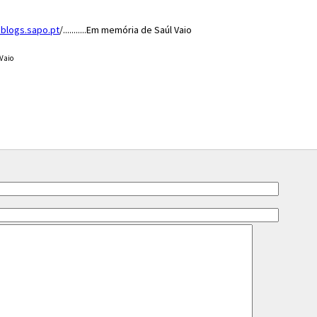
o.blogs.sapo.pt
/...........Em memória de Saúl Vaio
 Vaio