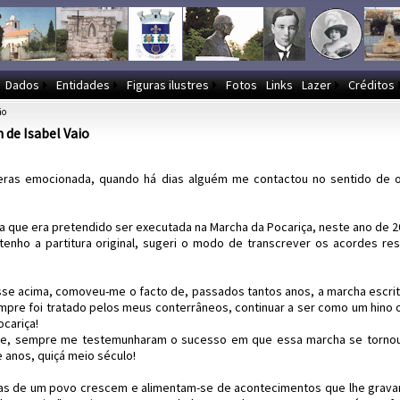
Dados
Entidades
Figuras ilustres
Fotos
Links
Lazer
Créditos
ão
de Isabel Vaio
eras emocionada, quando há dias alguém me contactou no sentido de o
ca que era pretendido ser executada na Marcha da Pocariça, neste ano de 2
enho a partitura original, sugeri o modo de transcrever os acordes res
sse acima, comoveu-me o facto de, passados tantos anos, a marcha escri
mpre foi tratado pelos meus conterrâneos, continuar a ser como um hino o
cariça!
de, sempre me testemunharam o sucesso em que essa marcha se tornou, a
 anos, quiçá meio século!
s de um povo crescem e alimentam-se de acontecimentos que lhe gravam