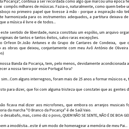
da Pocariça", continua a ser recordada como algo que marcou uma época fel
ai compôs milhares de músicas. Fazia-o, naturalmente, como quem bebe u
sboço no primeiro papel que tivesse à mão - porque a inspiração não tinha ho
e harmonizada para os instrumentos adequados, a partitura deixava de 
ue a música é livre e de todos...
 este sentido de liberdade, nunca constituiu um espólio, um arquivo orga
originais de tantos e tantos êxitos, salvo raras excepções.
do Orfeon Dr.João Antunes e do Grupo de Cantares de Condeixa, que 
 as obras que deixou, conjuntamente com meu Avô António de Oliveira e
os)
 nossa Banda da Pocariça, tem, pelo menos, devidamente acondicionada a 
cer a nossa terra por esse Portugal fora?
 sim...Com alguns interregnos, foram mais de 25 anos a formar músicos e,
isto para dizer, que foi com alguma tristeza que constatei que as gente
não ficava mal dizer aos microfones, que embora os arranjos musicai
utoria da marcha "O Branco da Pocariça" é de Saúl Vaio.
o desabafo, mas, como diz o povo, QUEM NÃO SE SENTE, NÃO É DE BOA GENT
oem a imodéstia...este é um modo de homenagear a memória de meu Pai...