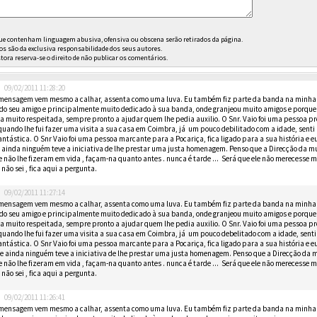
e contenham linguagem abusiva, ofensiva ou obscena serão retirados da página.
os são da exclusiva responsabilidade dos seus autores.
stora reserva-se o direito de não publicar os comentários.
09/02/2011 11:28:20
 mensagem vem mesmo a calhar, assenta como uma luva. Eu também fiz parte da banda na minha j
 do seu amigo e principalmente muito dedicado à sua banda, onde granjeou muito amigos e porque 
oa muito respeitada, sempre pronto a ajudar quem lhe pedia auxilio. O Snr. Vaio foi uma pessoa p
uando lhe fui fazer uma visita a sua casa em Coimbra, já um pouco debilitado com a idade, senti
ntástica. O Snr Vaio foi uma pessoa marcante para a Pocariça, fica ligado para a sua história e e
 ainda ninguém teve a iniciativa de lhe prestar uma justa homenagem. Penso que a Direcção da 
e não lhe fizeram em vida , façam-na quanto antes . nunca é tarde ... Será que ele não merecess
 não sei , fica aqui a pergunta.
09/02/2011 11:27:14
 mensagem vem mesmo a calhar, assenta como uma luva. Eu também fiz parte da banda na minha j
 do seu amigo e principalmente muito dedicado à sua banda, onde granjeou muito amigos e porque 
oa muito respeitada, sempre pronto a ajudar quem lhe pedia auxilio. O Snr. Vaio foi uma pessoa p
uando lhe fui fazer uma visita a sua casa em Coimbra, já um pouco debelitado com a idade, sent
ntástica. O Snr Vaio foi uma pessoa marcante para a Pocariça, fica ligado para a sua história e e
e ainda ninguém teve a iniciativa de lhe prestar uma justa homenagem. Penso que a Direcção da
e não lhe fizeram em vida , façam-na quanto antes . nunca é tarde ... Será que ele não merecess
 não sei , fica aqui a pergunta.
09/02/2011 11:26:41
 mensagem vem mesmo a calhar, assenta como uma luva. Eu também fiz parte da banda na minha j