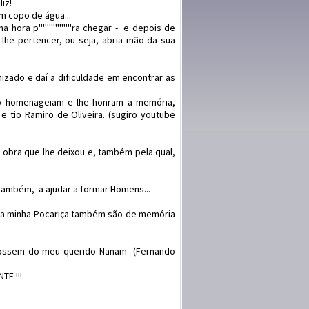
iz!
m copo de água...
ra p''''''''''''''''ra chegar - e depois de
lhe pertencer, ou seja, abria mão da sua
nizado e daí a dificuldade em encontrar as
o homenageiam e lhe honram a memória,
 tio Ramiro de Oliveira. (sugiro youtube
obra que lhe deixou e, também pela qual,
 também, a ajudar a formar Homens...
s da minha Pocariça também são de memória
s fossem do meu querido Nanam (Fernando
E !!!