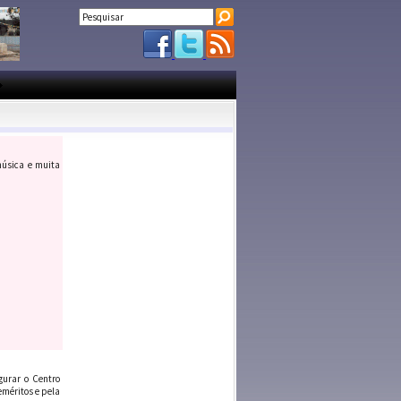
 música e muita
gurar o Centro
eméritos e pela