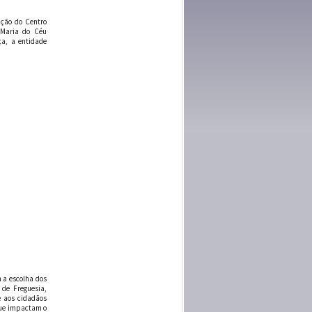
ação do Centro
u Maria do Céu
ça, a entidade
 a escolha dos
 de Freguesia,
e aos cidadãos
 que impactam o