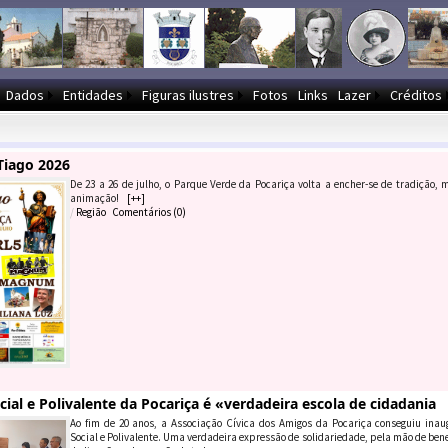
Dados
Entidades
Figuras ilustres
Fotos
Links
Lazer
Créditos
 Tiago 2026
De 23 a 26 de julho, o Parque Verde da Pocariça volta a encher-se de tradição,
animação!
[++]
/
Região
Comentários (
0
)
cial e Polivalente da Pocariça é «verdadeira escola de cidadania
Ao fim de 20 anos, a Associação Cívica dos Amigos da Pocariça conseguiu inau
Social e Polivalente. Uma verdadeira expressão de solidariedade, pela mão de ben