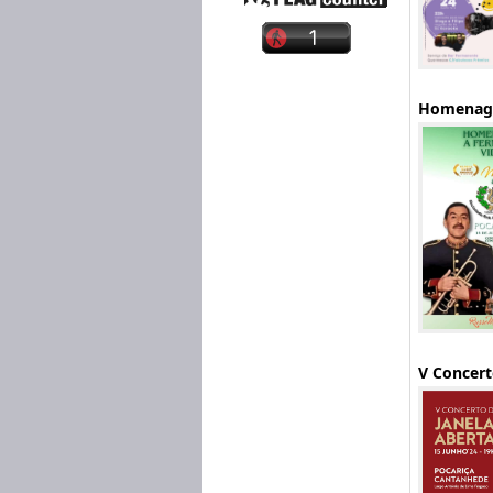
Homenage
V Concert