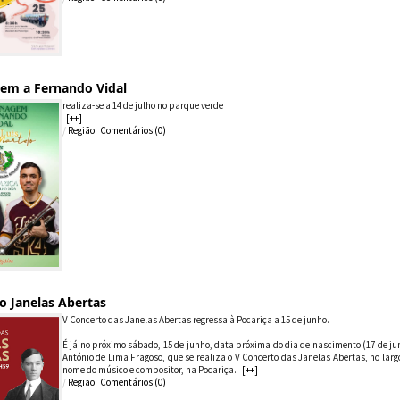
m a Fernando Vidal
realiza-se a 14 de julho no parque verde
[++]
/
Região
Comentários (
0
)
o Janelas Abertas
V Concerto das Janelas Abertas regressa à Pocariça a 15 de junho.
É já no próximo sábado, 15 de junho, data próxima do dia de nascimento (17 de ju
António de Lima Fragoso, que se realiza o V Concerto das Janelas Abertas, no la
nome do músico e compositor, na Pocariça.
[++]
/
Região
Comentários (
0
)