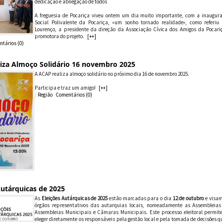
dedicação e abnegação de todos
A freguesia de Pocariça viveu ontem um dia muito importante, com a inaugur
Social Polivalente da Pocariça, «um sonho tornado realidade», como referi
Lourenço, a presidente da direção da Associação Cívica dos Amigos da Pocari
promotora do projeto.
[++]
tários (
0
)
iza Almoço Solidário 16 novembro 2025
A ACAP realiza almoço solidário no próximo dia 16 de novembro 2025.
Participa e traz um amigo!
[++]
/
Região
Comentários (
0
)
Autárquicas de 2025
As
Eleições Autárquicas de 2025
estão marcadas para o dia
12 de outubro
e visam
órgãos representativos das autarquias locais, nomeadamente as Assembleias
Assembleias Municipais e Câmaras Municipais. Este processo eleitoral permit
eleger diretamente os responsáveis pela gestão local e pela tomada de decisões