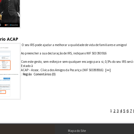
ário ACAP
O seu IRS pode ajudar a melhorar a qualidade de vida de familiares e amigos!
Ao preencher a sua declaração de IRS, indique o NIF 503 393 916
Com este gesto, sem esforço e sem qualquer encargo para si, 0,5% do seu IRS será
Estado à
ACAP – Assoc. Cívica dos Amigos da Pocariça (NIF 503393916)
[++]
/
Região
Comentários (
0
)
1
2
3
4
5
6
7
Mapa do Site