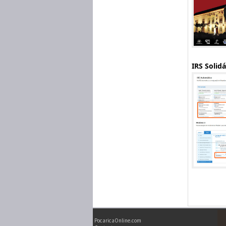
IRS Solid
PocaricaOnline.com