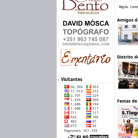
/
Região
Comen
Amigos da
Distrito 
Visitantes
Festas de