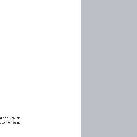
nho de 1897) de
rgo com o mesmo