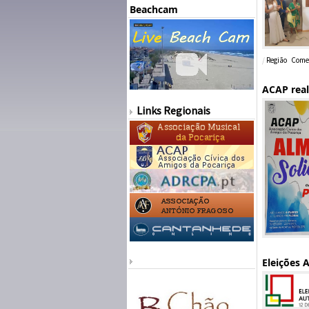
Beachcam
/
Região
Comen
ACAP real
Links Regionais
Eleições 