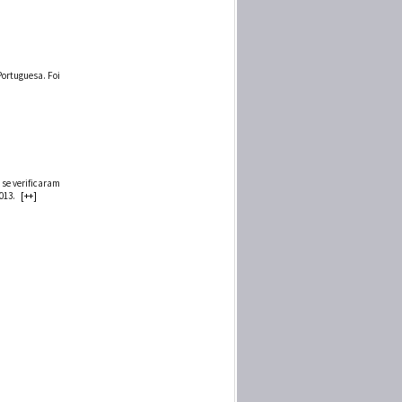
Portuguesa. Foi
 se verificaram
013.
[++]