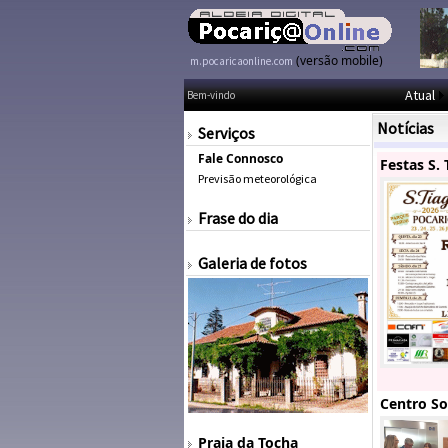
(versão mobile)
m.pocaricaonline.com
Atual
Bem-vindo
Notícias
Serviços
Fale Connosco
Festas S.
Previsão meteorológica
Frase do dia
Galeria de fotos
Centro So
Praia da Tocha