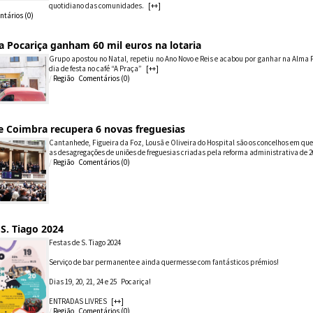
quotidiano das comunidades.
[++]
tários (
0
)
 Pocariça ganham 60 mil euros na lotaria
Grupo apostou no Natal, repetiu no Ano Novo e Reis e acabou por ganhar na Alma 
dia de festa no café “A Praça”
[++]
/
Região
Comentários (
0
)
de Coimbra recupera 6 novas freguesias
Cantanhede, Figueira da Foz, Lousã e Oliveira do Hospital são os concelhos em que
as desagregações de uniões de freguesias criadas pela reforma administrativa de 2
/
Região
Comentários (
0
)
 S. Tiago 2024
Festas de S. Tiago 2024
Serviço de bar permanente e ainda quermesse com fantásticos prémios!
Dias 19, 20, 21, 24 e 25 Pocariça!
ENTRADAS LIVRES
[++]
/
Região
Comentários (
0
)