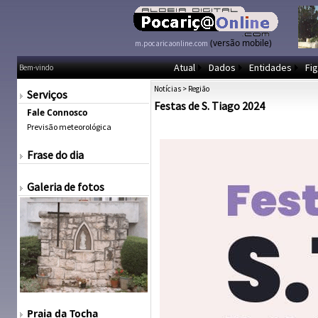
(versão mobile)
m.pocaricaonline.com
Atual
Dados
Entidades
Fig
Bem-vindo
Notícias
>
Região
Serviços
Festas de S. Tiago 2024
Fale Connosco
Previsão meteorológica
Frase do dia
Galeria de fotos
Praia da Tocha