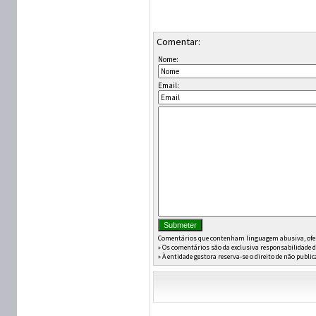
Comentar:
Nome:
Email:
Comentários que contenham linguagem abusiva, ofens
» Os comentários são da exclusiva responsabilidade 
» À entidade gestora reserva-se o direito de não publi