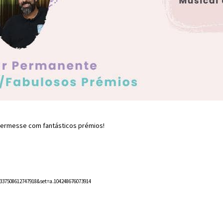
uermesse com fantásticos prémios!
337508612747918&set=a.104248676073914