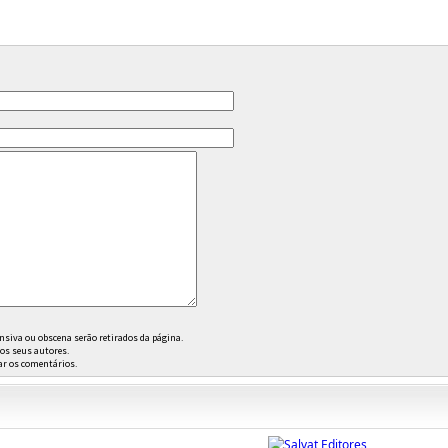
iva ou obscena serão retirados da página.
dos seus autores.
car os comentários.