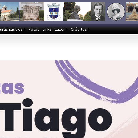
uras ilustres
Fotos
Links
Lazer
Créditos