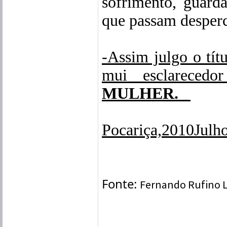
sofrimento, guard
que passam desper
-Assim julgo o tít
mui esclarecedo
MULHER.
Pocariça,2010Julh
Fonte:
Fernando Rufino L