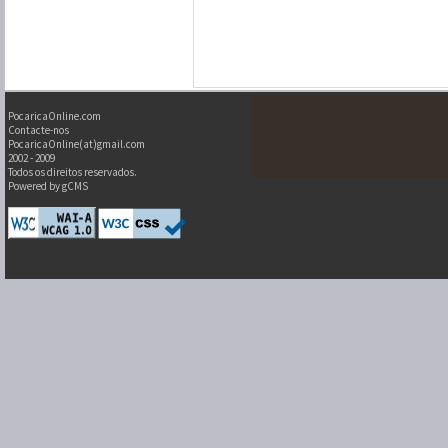
PocaricaOnline.com
Contacte-nos
PocaricaOnline(at)gmail.com
2002 - 2009
Todos os direitos reservados.
Powered by gCMS