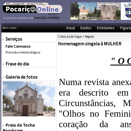
(versão mobile)
m.pocaricaonline.com
Atual
Dados
Entidades
Figura
Bem-vindo
Crónicas de Vagar
>
Região
Serviços
Homenagem singela à MULHER
Fale Connosco
Previsão meteorológica
" O
Frase do dia
Galeria de fotos
Numa revista anexa
era descrito e
Circunstâncias, 
"Olhos no Femin
coração da ans
Praia da Tocha
Beachcam