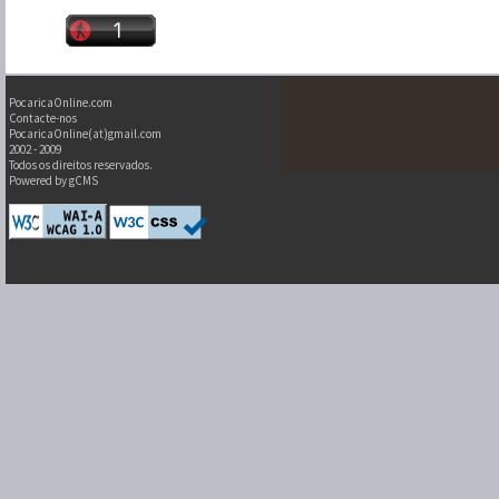
PocaricaOnline.com
Contacte-nos
PocaricaOnline(at)gmail.com
2002 - 2009
Todos os direitos reservados.
Powered by gCMS